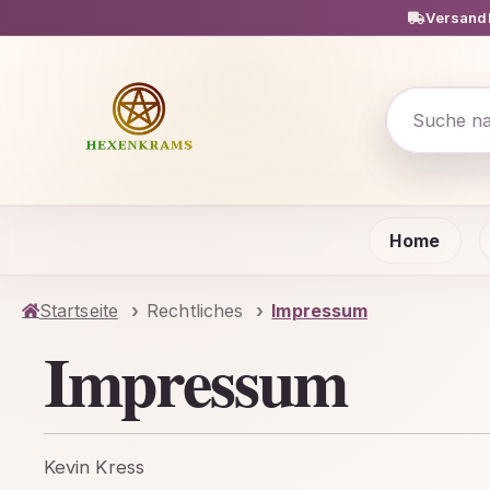
Versandk
m Hauptinhalt springen
Zur Suche springen
Zur Hauptnavigation springen
Home
Startseite
Rechtliches
Impressum
Impressum
Kevin Kress