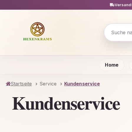
Versandk
m Hauptinhalt springen
Zur Suche springen
Zur Hauptnavigation springen
Home
Startseite
Service
Kundenservice
Kundenservice