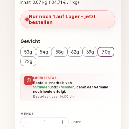
Inhalt:
0.07 kg
(104,71 € / 1 kg)
Nur noch 1 auf Lager - jetzt
bestellen
auswählen
Gewicht
53g
54g
58g
62g
69g
70g
72g
LIEFERSTATUS
⏱
Bestelle innerhalb von
5
Stunden
und
27
Minuten
, damit der Versand
noch heute erfolgt.
Bestellschluss: 14:00 Uhr
Produkt Anzahl: Gib den gewünsc
Stück