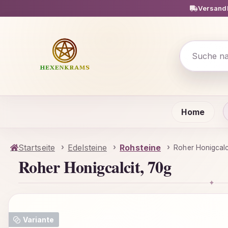
Versandk
m Hauptinhalt springen
Zur Suche springen
Zur Hauptnavigation springen
Home
Startseite
Edelsteine
Rohsteine
Roher Honigcalc
Roher Honigcalcit, 70g
✦
Bildergalerie überspringen
Variante