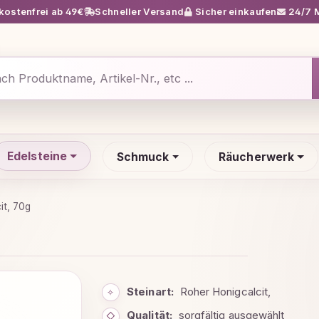
ostenfrei ab 49€
Schneller Versand
Sicher einkaufen
24/7 M
Edelsteine
Schmuck
Räucherwerk
it, 70g
Steinart:
Roher Honigcalcit,
✧
Qualität:
sorgfältig ausgewählt
◇