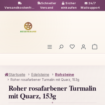
Schneller
Sicher
24/7
Zum Hauptinhalt springen
Versandkostenfrei
Versand
einkaufen
Mailsupport
ab 49€
Du hast 0 Produ
Ware
Startseite
Edelsteine
Rohsteine
Roher rosafarbener Turmalin mit Quarz, 153g
Roher rosafarbener Turmalin
mit Quarz, 153g
✦