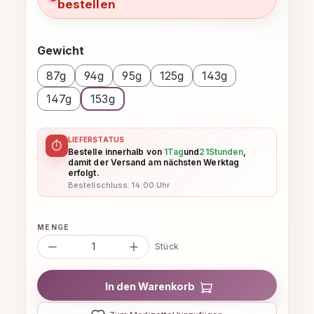
bestellen
auswählen
Gewicht
87g
94g
95g
125g
143g
147g
153g
LIEFERSTATUS
⏱
Bestelle innerhalb von
1
Tag
und
21
Stunden
,
damit der Versand am nächsten Werktag
erfolgt.
Bestellschluss: 14:00 Uhr
Produkt Anzahl: Gib den gewünschten
Stück
In den Warenkorb