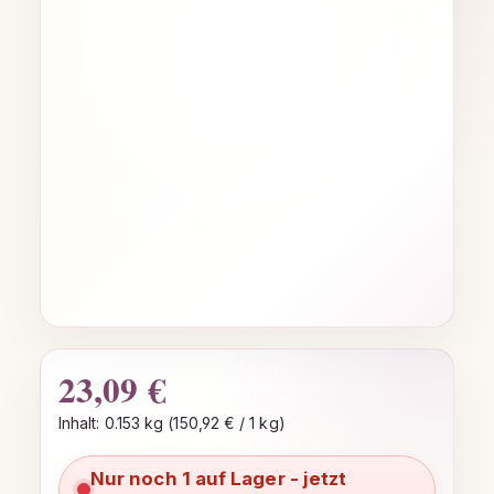
23,09 €
Regulärer Preis:
Inhalt:
0.153 kg
(150,92 € / 1 kg)
Nur noch 1 auf Lager - jetzt