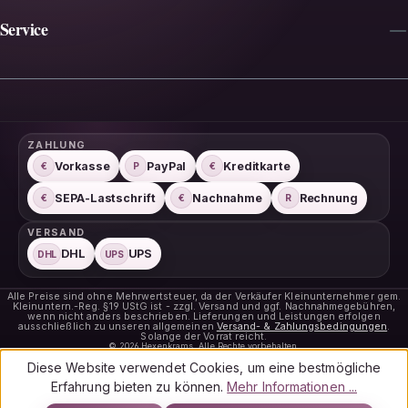
Service
ZAHLUNG
Vorkasse
PayPal
Kreditkarte
€
P
€
SEPA-Lastschrift
Nachnahme
Rechnung
€
€
R
VERSAND
DHL
UPS
DHL
UPS
Alle Preise sind ohne Mehrwertsteuer, da der Verkäufer Kleinunternehmer gem.
Kleinuntern.-Reg. §19 UStG ist - zzgl. Versand und ggf. Nachnahmegebühren,
wenn nicht anders beschrieben. Lieferungen und Leistungen erfolgen
ausschließlich zu unseren allgemeinen
Versand- & Zahlungsbedingungen
.
Solange der Vorrat reicht.
© 2026 Hexenkrams. Alle Rechte vorbehalten.
Diese Website verwendet Cookies, um eine bestmögliche
Erfahrung bieten zu können.
Mehr Informationen ...