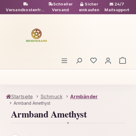
Schneller
Sicher
24/7
Zum Hauptinhalt springen
Versandkostenfrei
Versand
einkaufen
Mailsupport
ab 49€
Du hast 0 Produ
Ware
Startseite
Schmuck
Armbänder
Armband Amethyst
Armband Amethyst
✦