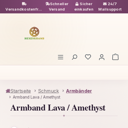
Schneller
Sicher
24/7
Zum Hauptinhalt springen
Versandkostenfrei
Versand
einkaufen
Mailsupport
ab 49€
Du hast 0 Produ
Ware
Startseite
Schmuck
Armbänder
Armband Lava / Amethyst
Armband Lava / Amethyst
✦