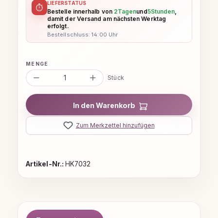
LIEFERSTATUS
⏱
Bestelle innerhalb von
2
Tagen
und
5
Stunden
,
damit der Versand am nächsten Werktag
erfolgt.
Bestellschluss: 14:00 Uhr
Produkt Anzahl: Gib den gewünschten
Stück
In den Warenkorb
Zum Merkzettel hinzufügen
Artikel-Nr.:
HK7032